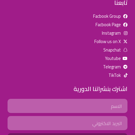
تابعنا
Facbook Group
Facbook Page
للإعلان على منصة سكولي وجروب مدارس عالمية وأهلية يشرفنا
Instagram
تواصلكم على الرقم:
0568163362
(اتصال - واتس)
Follow us on X
Snapchat
خصومات المدارس
Youtube
تصفح أقوى العروض! 🔥
Telegram
TikTok
اسحب للأسفل لرؤية المزيد
اشترك بنشراتنا الدورية
جروب فيسبوك
صفحة فيسبوك
انستجرام
Name
تويتر (X)
سناب شات
يوتيوب
Email