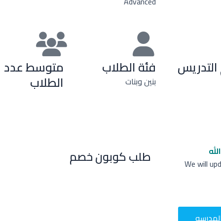
Advanced
التدريس
فئة الطلاب
متوسط عدد
الطلاب
بنين وبنات
لله
طلب كوبون خصم
We will up
لمدرسه