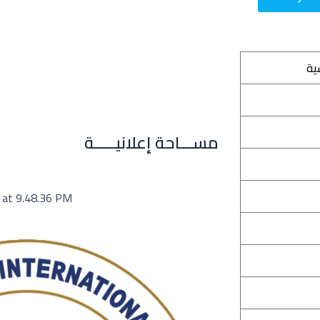
ية
مســـاحة إعلانيـــــة