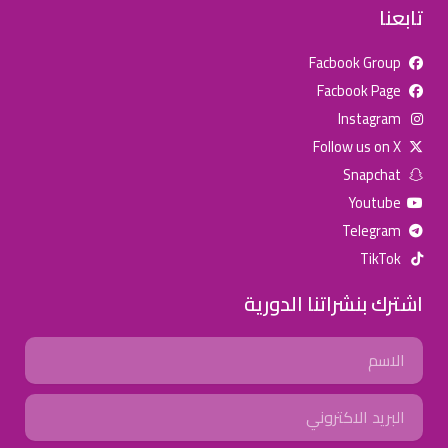
تابعنا
Facbook Group
Facbook Page
للإعلان على منصة سكولي وجروب مدارس عالمية وأهلية يشرفنا
Instagram
تواصلكم على الرقم:
0568163362
(اتصال - واتس)
Follow us on X
Snapchat
خصومات المدارس
Youtube
تصفح أقوى العروض! 🔥
Telegram
TikTok
اسحب للأسفل لرؤية المزيد
اشترك بنشراتنا الدورية
جروب فيسبوك
صفحة فيسبوك
انستجرام
Name
تويتر (X)
سناب شات
يوتيوب
Email