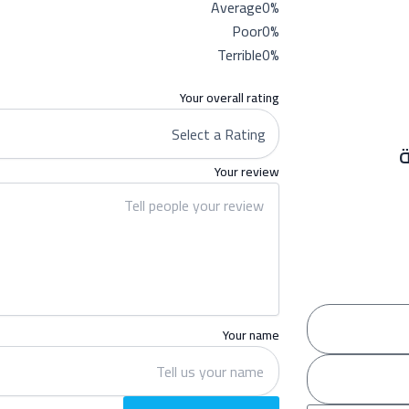
Average
0%
Poor
0%
Terrible
0%
Your overall rating
Your review
Your name