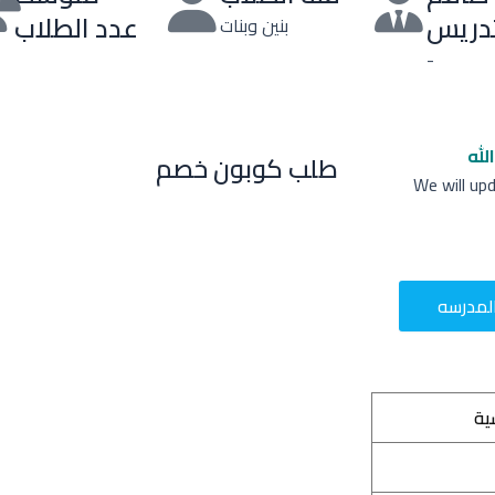
تدريس
عدد الطلاب
بنين وبنات
-
لله
طلب كوبون خصم
We will up
لمدرسه
ية