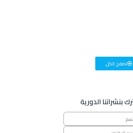
تصفح الكل
للإعلان على منصة سكولي وجروب مدارس عالمية وأهلية يشرفنا
تواصلكم على الرقم:
0568163362
(اتصال - واتس)
ك بنشراتنا الدورية
خصومات المدارس
تصفح أقوى العروض! 🔥
اسحب للأسفل لرؤية المزيد