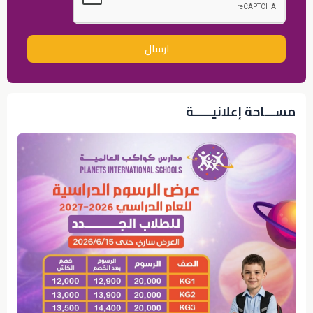
ارسال
مســـاحة إعلانيـــــة