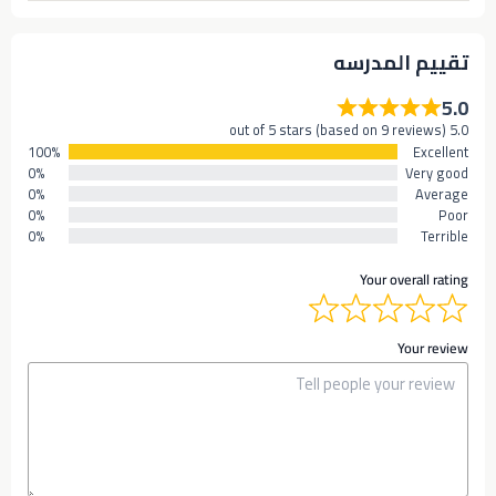
تقييم المدرسه
5.0
5.0 out of 5 stars (based on 9 reviews)
100%
Excellent
0%
Very good
0%
Average
0%
Poor
0%
Terrible
Your overall rating
Your review