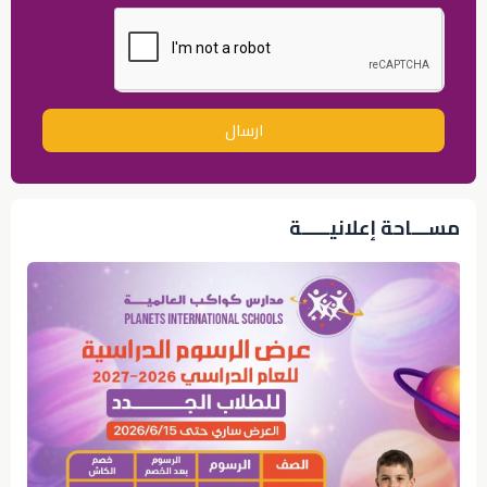
ارسال
مســـاحة إعلانيـــــة