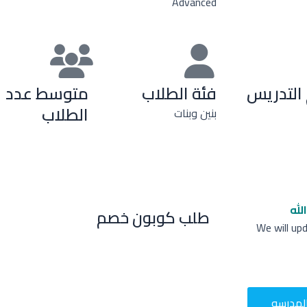
Advanced
التدريس
فئة الطلاب
متوسط عدد
الطلاب
بنين وبنات
لله
طلب كوبون خصم
We will up
لمدرسه