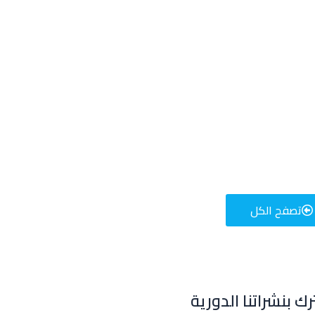
تصفح الكل
للإعلان على منصة سكولي وجروب مدارس عالمية وأهلية يشرفنا
تواصلكم على الرقم:
0568163362
(اتصال - واتس)
ك بنشراتنا الدورية