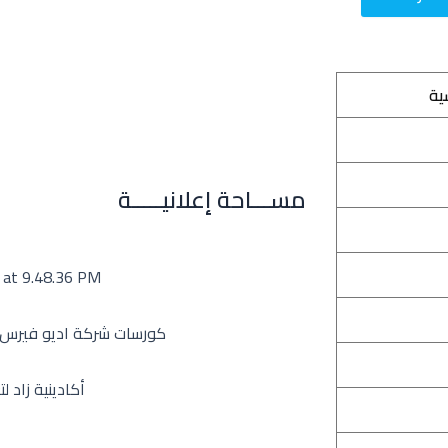
ية
مســـاحة إعلانيـــــة