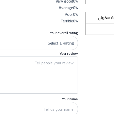
Very good
0%
Average
0%
Poor
0%
ة سكولي
Terrible
0%
Your overall rating
Your review
Your name