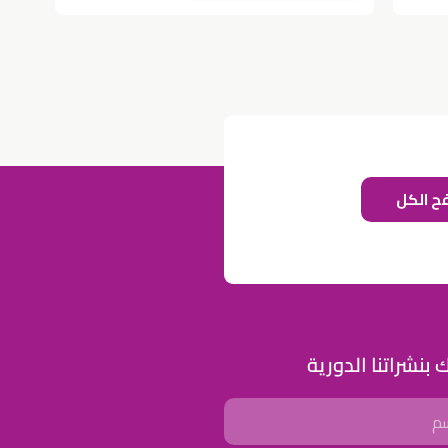
ح الكل
للإعلان على منصة سكولي وجروب مدارس عالمية وأهلية يشرفنا
تواصلكم على الرقم:
0568163362
(اتصال - واتس)
خصومات المدارس
تصفح أقوى العروض! 🔥
 بنشراتنا الدورية
اسحب للأسفل لرؤية المزيد