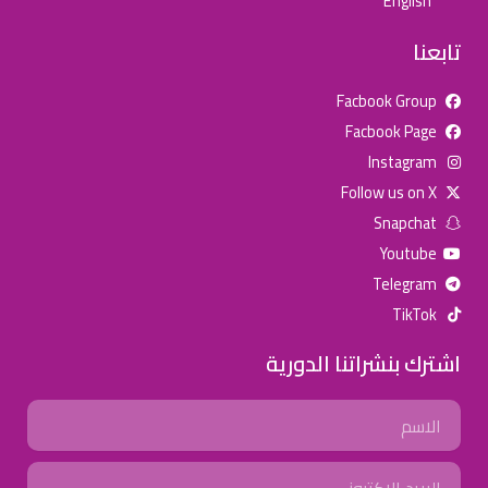
English
تابعنا
Facbook Group
Facbook Page
للإعلان على منصة سكولي وجروب مدارس عالمية وأهلية يشرفنا
Instagram
تواصلكم على الرقم:
0568163362
(اتصال - واتس)
Follow us on X
Snapchat
خصومات المدارس
Youtube
تصفح أقوى العروض! 🔥
Telegram
TikTok
اسحب للأسفل لرؤية المزيد
اشترك بنشراتنا الدورية
جروب فيسبوك
صفحة فيسبوك
انستجرام
Name
تويتر (X)
سناب شات
يوتيوب
Email