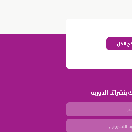
ح الكل
للإعلان على منصة سكولي وجروب مدارس عالمية وأهلية يشرفنا
تواصلكم على الرقم:
0568163362
(اتصال - واتس)
خصومات المدارس
تصفح أقوى العروض! 🔥
 بنشراتنا الدورية
اسحب للأسفل لرؤية المزيد
جروب فيسبوك
صفحة فيسبوك
انستجرام