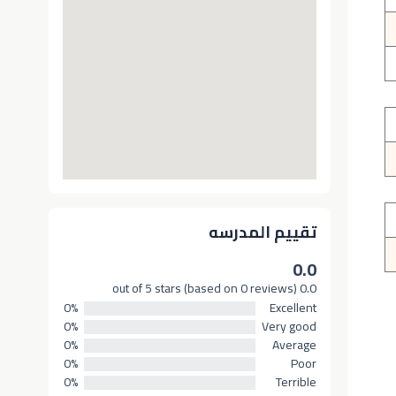
تقييم المدرسه
0.0
0.0 out of 5 stars (based on 0 reviews)
0%
Excellent
0%
Very good
0%
Average
0%
Poor
0%
Terrible